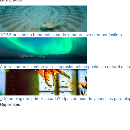
TOP 5 artistas no humanos: cuando la naturaleza crea por instinto
Auroras boreales: cómo ver el impresionante espectáculo natural en l
¿Cómo elegir mi primer acuario? Tipos de acuario y consejos para ele
Reportajes