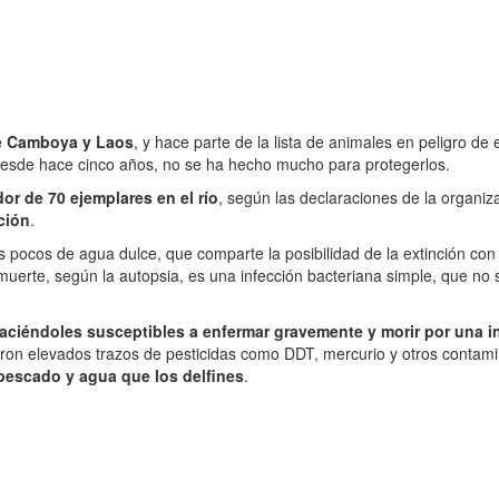
 de Camboya y Laos
, y hace parte de la lista de animales en peligro de
 desde hace cinco años, no se ha hecho mucho para protegerlos.
or de 70 ejemplares en el río
, según las declaraciones de la organiz
ción
.
os pocos de agua dulce, que comparte la posibilidad de la extinción con 
muerte, según la autopsia, es una infección bacteriana simple, que no 
 haciéndoles susceptibles a enfermar gravemente y morir por una 
on elevados trazos de pesticidas como DDT, mercurio y otros contamin
 pescado y agua que los delfines
.