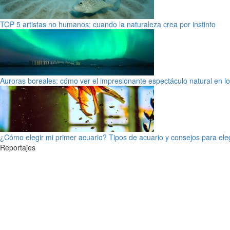
TOP 5 artistas no humanos: cuando la naturaleza crea por instinto
Auroras boreales: cómo ver el impresionante espectáculo natural en l
¿Cómo elegir mi primer acuario? Tipos de acuario y consejos para ele
Reportajes