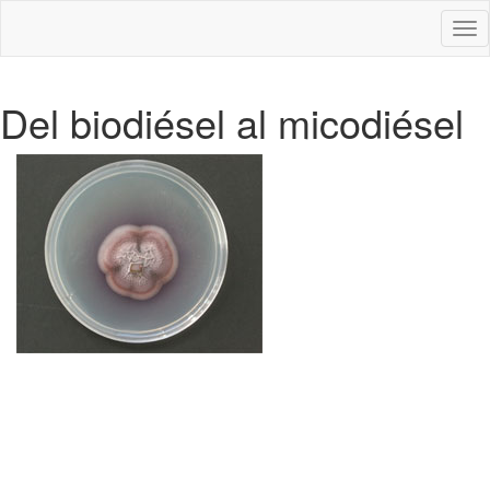
Des
nav
Del biodiésel al micodiésel