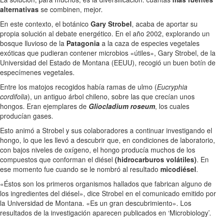
alternativas
se combinen, mejor.
En este contexto, el botánico
Gary Strobel
, acaba de aportar su
propia solución al debate energético. En el año 2002, explorando un
bosque lluvioso de la
Patagonia
a la caza de especies vegetales
exóticas que pudieran contener microbios «útiles», Gary Strobel, de la
Universidad del Estado de Montana (EEUU), recogió un buen botín de
especímenes vegetales.
Entre los matojos recogidos había ramas de ulmo (
Eucryphia
cordifolia
), un antiguo árbol chileno, sobre las que crecían unos
hongos. Eran ejemplares de
Gliocladium roseum
, los cuales
producían gases.
Esto animó a Strobel y sus colaboradores a continuar investigando el
hongo, lo que les llevó a descubrir que, en condiciones de laboratorio,
con bajos niveles de oxígeno, el hongo producía muchos de los
compuestos que conforman el diésel
(hidrocarburos volátiles)
. En
ese momento fue cuando se le nombró al resultado
micodiésel
.
«Éstos son los primeros organismos hallados que fabrican alguno de
los ingredientes del diésel», dice Strobel en el comunicado emitido por
la Universidad de Montana. «Es un gran descubrimiento». Los
resultados de la investigación aparecen publicados en ‘Microbiology’.