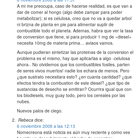
A mi me preocupa, caso de hacerse realidad, es que van a
dar de comer al hongo (algo debe zampar para poder
metabolizar); si es celulosa, creo que no va a quedar arbol
ni brizna de planta en pie para alimentar suplir de
combustible todo el planeta. Ademas, habra que ver la tasa
de conversion que tiene, si para producir 1 mg de «diesel»
necesita 10mg de materia prima… aviaos vamos.
Aunque pudieran sintetizar las proteinas de la conversion el
problema es el mismo, hay que aplicarlas a algo -celulosa
ahora-. No olvidemos que los combustibles fosiles, parten
de seres vivos muertos! nadie los echara de menos. Pero
¿que sustrato necesitara esto? ¿en cuanta cantidad? ¿que
efectos tendra la combustion de este diesel? ¿que tipo de
sustancias de desecho se emitiran? Ocurrira igual que con
los biodiesels, muy guay todo, pero los cereales por las
nubes.
Nuevos palos de ciego.
Rebeca
dice:
6 noviembre 2008 a las 12:13
Nomecreona está noticia es aún muy reciente y como ves