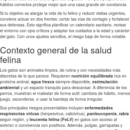
hábitos correctos protege mejor que una casa grande sin constancia.
Si tu objetivo es alargar la vida de tu felino y reducir visitas urgentes,
conviene actuar en dos frentes: cortar las vías de contagio y fortalecer
sus defensas. Esto significa planificar un calendario sanitario, revisar
el entorno con ojos críticos y adaptar los cuidados a la edad y carácter
del gato. Con unos ajustes sencillos, el riesgo baja de forma notable.
Contexto general de la salud
felina
Los gatos son animales limpios, de rutina y con necesidades más
discretas de lo que parece. Requieren
nutrición equilibrada
rica en
proteína animal,
agua fresca
siempre disponible,
estimulación
ambiental
y un espacio tranquilo para descansar. A diferencia de los
perros, muestran el malestar de forma sutil: cambios de hábito, menos
juego, esconderse, o usar la bandeja de forma irregular.
Sus principales riesgos preventables incluyen
enfermedades
respiratorias víricas
(herpesvirus, calicivirus),
panleucopenia
,
rabia
según región, y
leucemia felina (FeLV)
en gatos con acceso al
exterior o convivencia con positivos. Además, pulgas, garrapatas y