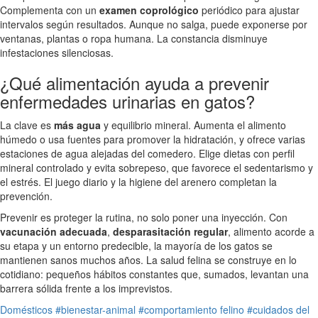
Complementa con un
examen coprológico
periódico para ajustar
intervalos según resultados. Aunque no salga, puede exponerse por
ventanas, plantas o ropa humana. La constancia disminuye
infestaciones silenciosas.
¿Qué alimentación ayuda a prevenir
enfermedades urinarias en gatos?
La clave es
más agua
y equilibrio mineral. Aumenta el alimento
húmedo o usa fuentes para promover la hidratación, y ofrece varias
estaciones de agua alejadas del comedero. Elige dietas con perfil
mineral controlado y evita sobrepeso, que favorece el sedentarismo y
el estrés. El juego diario y la higiene del arenero completan la
prevención.
Prevenir es proteger la rutina, no solo poner una inyección. Con
vacunación adecuada
,
desparasitación regular
, alimento acorde a
su etapa y un entorno predecible, la mayoría de los gatos se
mantienen sanos muchos años. La salud felina se construye en lo
cotidiano: pequeños hábitos constantes que, sumados, levantan una
barrera sólida frente a los imprevistos.
Domésticos
#bienestar-animal
#comportamiento felino
#cuidados del