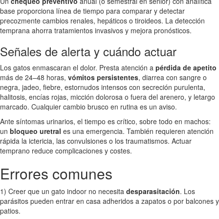
Un
chequeo preventivo
anual (o semestral en senior) con analítica
base proporciona línea de tiempo para comparar y detectar
precozmente cambios renales, hepáticos o tiroideos. La detección
temprana ahorra tratamientos invasivos y mejora pronósticos.
Señales de alerta y cuándo actuar
Los gatos enmascaran el dolor. Presta atención a
pérdida de apetito
más de 24–48 horas,
vómitos persistentes
, diarrea con sangre o
negra, jadeo, fiebre, estornudos intensos con secreción purulenta,
halitosis, encías rojas, micción dolorosa o fuera del arenero, y letargo
marcado. Cualquier cambio brusco en rutina es un aviso.
Ante síntomas urinarios, el tiempo es crítico, sobre todo en machos:
un
bloqueo uretral
es una emergencia. También requieren atención
rápida la ictericia, las convulsiones o los traumatismos. Actuar
temprano reduce complicaciones y costes.
Errores comunes
1) Creer que un gato indoor no necesita
desparasitación
. Los
parásitos pueden entrar en casa adheridos a zapatos o por balcones y
patios.