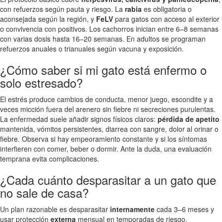
con refuerzos según pauta y riesgo. La
rabia
es obligatoria o
aconsejada según la región, y
FeLV
para gatos con acceso al exterior
o convivencia con positivos. Los cachorros inician entre 6–8 semanas
con varias dosis hasta 16–20 semanas. En adultos se programan
refuerzos anuales o trianuales según vacuna y exposición.
¿Cómo saber si mi gato está enfermo o
solo estresado?
El estrés produce cambios de conducta, menor juego, escondite y a
veces micción fuera del arenero sin fiebre ni secreciones purulentas.
La enfermedad suele añadir signos físicos claros:
pérdida de apetito
mantenida, vómitos persistentes, diarrea con sangre, dolor al orinar o
fiebre. Observa si hay empeoramiento constante y si los síntomas
interfieren con comer, beber o dormir. Ante la duda, una evaluación
temprana evita complicaciones.
¿Cada cuánto desparasitar a un gato que
no sale de casa?
Un plan razonable es desparasitar
internamente
cada 3–6 meses y
usar protección
externa
mensual en temporadas de riesgo.