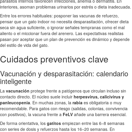
parásitos internos favorecen infecciones, anemia o dermatitis. En
interiores, asoman problemas urinarios por estrés o dieta inadecuada.
Entre los errores habituales: posponer las vacunas de refuerzo,
pensar que un gato indoor no necesita desparasitación, ofrecer dieta
seca sin agua suficiente, o ignorar señales tempranas como el mal
aliento o el miccionar fuera del arenero. Las expectativas realistas
pasan por aceptar que un plan de prevención es dinámico y depende
del estilo de vida del gato.
Cuidados preventivos clave
Vacunación y desparasitación: calendario
inteligente
La
vacunación
protege frente a patógenos que circulan incluso sin
contacto directo. El núcleo suele incluir
herpesvirus, calicivirus y
panleucopenia
. En muchas zonas, la
rabia
es obligatoria o muy
recomendable. Para gatos con riesgo (salidas, colonias, convivencia
con positivos), la vacuna frente a
FeLV
añade una barrera esencial.
De forma orientativa, los
gatitos
empiezan entre las 6–8 semanas
con series de dosis y refuerzos hasta los 16–20 semanas. En