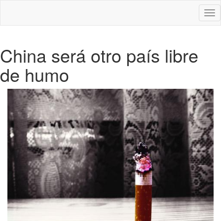
Des
nav
China será otro país libre
de humo