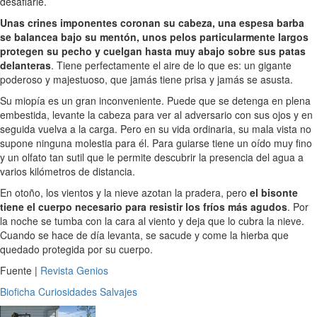
desafiarle.
Unas crines imponentes coronan su cabeza, una espesa barba
se balancea bajo su mentón, unos pelos particularmente largos
protegen su pecho y cuelgan hasta muy abajo sobre sus patas
delanteras
. Tiene perfectamente el aire de lo que es: un gigante
poderoso y majestuoso, que jamás tiene prisa y jamás se asusta.
Su miopía es un gran inconveniente. Puede que se detenga en plena
embestida, levante la cabeza para ver al adversario con sus ojos y en
seguida vuelva a la carga. Pero en su vida ordinaria, su mala vista no
supone ninguna molestia para él. Para guiarse tiene un oído muy fino
y un olfato tan sutil que le permite descubrir la presencia del agua a
varios kilómetros de distancia.
En otoño, los vientos y la nieve azotan la pradera, pero
el bisonte
tiene el cuerpo necesario para resistir los fríos más agudos
. Por
la noche se tumba con la cara al viento y deja que lo cubra la nieve.
Cuando se hace de día levanta, se sacude y come la hierba que
quedado protegida por su cuerpo.
Fuente |
Revista Genios
Bioficha
Curiosidades
Salvajes