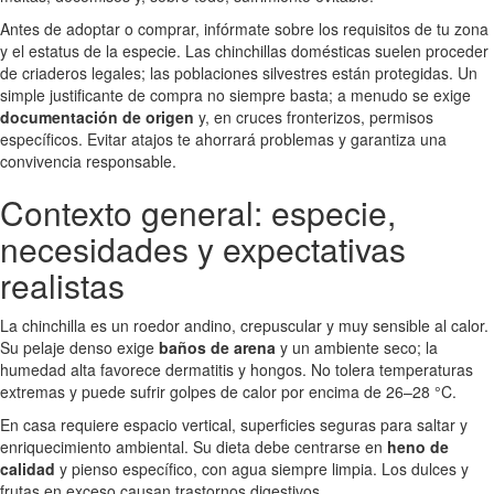
Antes de adoptar o comprar, infórmate sobre los requisitos de tu zona
y el estatus de la especie. Las chinchillas domésticas suelen proceder
de criaderos legales; las poblaciones silvestres están protegidas. Un
simple justificante de compra no siempre basta; a menudo se exige
documentación de origen
y, en cruces fronterizos, permisos
específicos. Evitar atajos te ahorrará problemas y garantiza una
convivencia responsable.
Contexto general: especie,
necesidades y expectativas
realistas
La chinchilla es un roedor andino, crepuscular y muy sensible al calor.
Su pelaje denso exige
baños de arena
y un ambiente seco; la
humedad alta favorece dermatitis y hongos. No tolera temperaturas
extremas y puede sufrir golpes de calor por encima de 26–28 °C.
En casa requiere espacio vertical, superficies seguras para saltar y
enriquecimiento ambiental. Su dieta debe centrarse en
heno de
calidad
y pienso específico, con agua siempre limpia. Los dulces y
frutas en exceso causan trastornos digestivos.