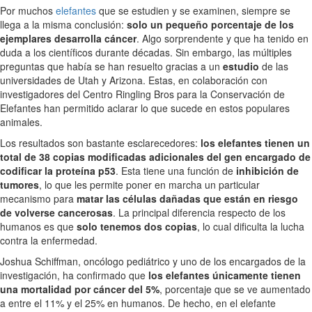
Por muchos
elefantes
que se estudien y se examinen, siempre se
llega a la misma conclusión:
solo un pequeño porcentaje de los
ejemplares desarrolla cáncer
. Algo sorprendente y que ha tenido en
duda a los científicos durante décadas. Sin embargo, las múltiples
preguntas que había se han resuelto gracias a un
estudio
de las
universidades de Utah y Arizona. Estas, en colaboración con
investigadores del Centro Ringling Bros para la Conservación de
Elefantes han permitido aclarar lo que sucede en estos populares
animales.
Los resultados son bastante esclarecedores:
los elefantes tienen un
total de 38 copias modificadas adicionales del gen encargado de
codificar la proteína p53
. Esta tiene una función de
inhibición de
tumores
, lo que les permite poner en marcha un particular
mecanismo para
matar las células dañadas que están en riesgo
de volverse cancerosas
. La principal diferencia respecto de los
humanos es que
solo tenemos dos copias
, lo cual dificulta la lucha
contra la enfermedad.
Joshua Schiffman, oncólogo pediátrico y uno de los encargados de la
investigación, ha confirmado que
los elefantes únicamente tienen
una mortalidad por cáncer del 5%
, porcentaje que se ve aumentado
a entre el 11% y el 25% en humanos. De hecho, en el elefante