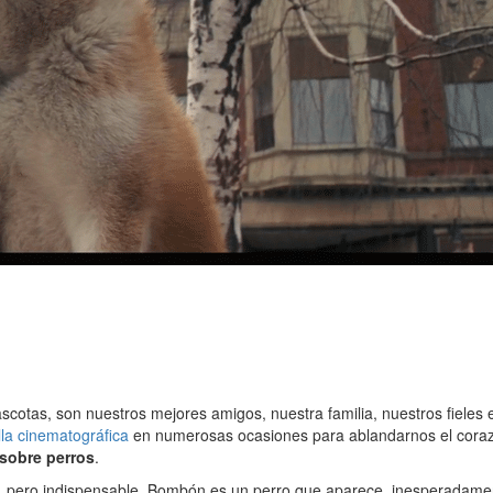
cotas, son nuestros mejores amigos, nuestra familia, nuestros fieles 
lla cinematográfica
en numerosas ocasiones para ablandarnos el corazó
 sobre perros
.
pero indispensable. Bombón es un perro que aparece, inesperadamente