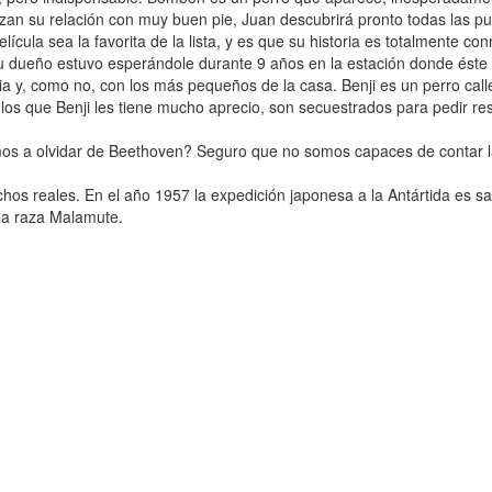
an su relación con muy buen pie, Juan descubrirá pronto todas las p
ícula sea la favorita de la lista, y es que su historia es totalmente 
u dueño estuvo esperándole durante 9 años en la estación donde éste co
milia y, como no, con los más pequeños de la casa. Benji es un perro c
los que Benji les tiene mucho aprecio, son secuestrados para pedir resca
bamos a olvidar de Beethoven? Seguro que no somos capaces de contar 
hos reales. En el año 1957 la expedición japonesa a la Antártida es sa
 la raza Malamute.