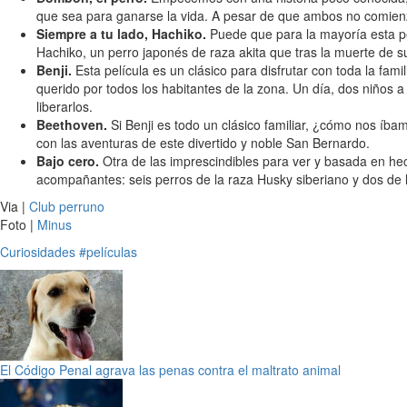
que sea para ganarse la vida. A pesar de que ambos no comienz
Siempre a tu lado, Hachiko.
Puede que para la mayoría esta pel
Hachiko, un perro japonés de raza akita que tras la muerte de s
Benji.
Esta película es un clásico para disfrutar con toda la fa
querido por todos los habitantes de la zona. Un día, dos niños a 
liberarlos.
Beethoven.
Si Benji es todo un clásico familiar, ¿cómo nos í
con las aventuras de este divertido y noble San Bernardo.
Bajo cero.
Otra de las imprescindibles para ver y basada en hec
acompañantes: seis perros de la raza Husky siberiano y dos de
Via |
Club perruno
Foto |
Minus
Curiosidades
#películas
El Código Penal agrava las penas contra el maltrato animal