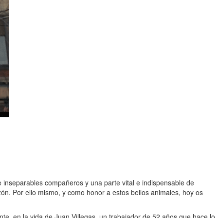
e inseparables compañeros y una parte vital e indispensable de
n. Por ello mismo, y como honor a estos bellos animales, hoy os
, en la vida de Juan Villegas, un trabajador de 52 años que hace lo