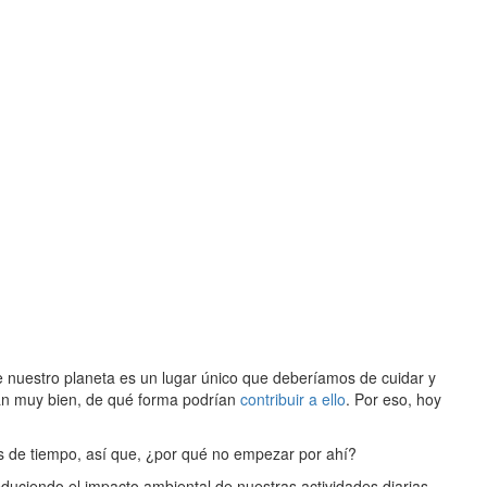
que nuestro planeta es un lugar único que deberíamos de cuidar y
ran muy bien, de qué forma podrían
contribuir a ello
. Por eso, hoy
osis de tiempo, así que, ¿por qué no empezar por ahí?
uciendo el impacto ambiental de nuestras actividades diarias.