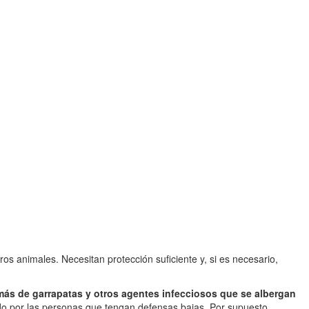
ros animales. Necesitan protección suficiente y, si es necesario,
más de garrapatas y otros agentes infecciosos que se albergan
odo por las personas que tengan defensas bajas. Por supuesto,