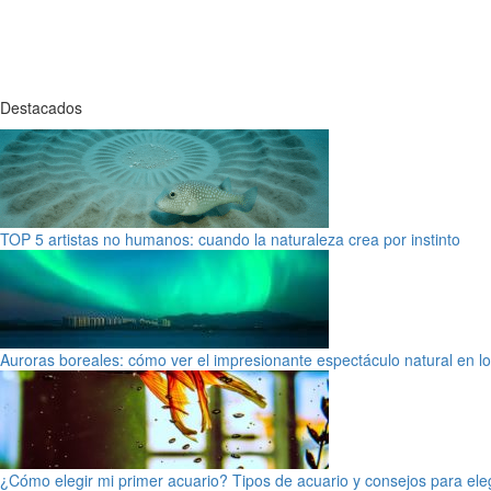
Destacados
TOP 5 artistas no humanos: cuando la naturaleza crea por instinto
Auroras boreales: cómo ver el impresionante espectáculo natural en l
¿Cómo elegir mi primer acuario? Tipos de acuario y consejos para ele