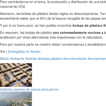
Pero centrándonos en el tema, la producción y distribución de una bol
nacional de CO2.
Asimismo, las bolsas de plástico tardan siglos en descomponerse. Tan
escalofriante saber que el 20% de la basura recogida de las playas son
Y por si no fuera poco, se han podido encontrar
bolsas de plástico f
En resumen, las bolsas de plástico
son extremadamente nocivas y t
sustitución por otras alternativas más respetuosas con la naturaleza.
Pero por nuestra parte es nuestro deber concienciarnos y sensibiliza
Vía |
Ecologistas en Acción
Medio Ambiente
Noticias
#bolsas-plástico
#concienciación
#consumis
Galletas caseras de avena para perros