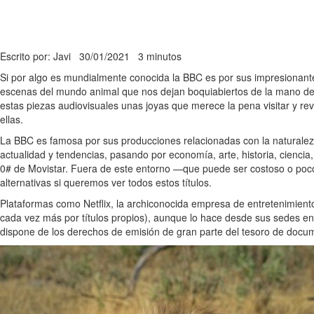
Escrito por: Javi
30/01/2021
3 minutos
Si por algo es mundialmente conocida la BBC es por sus impresionante
escenas del mundo animal que nos dejan boquiabiertos de la mano de 
estas piezas audiovisuales unas joyas que merece la pena visitar y r
ellas.
La BBC es famosa por sus producciones relacionadas con la naturaleza
actualidad y tendencias, pasando por economía, arte, historia, cienci
0# de Movistar. Fuera de este entorno —que puede ser costoso o poco
alternativas si queremos ver todos estos títulos.
Plataformas como Netflix, la archiconocida empresa de entretenimient
cada vez más por títulos propios), aunque lo hace desde sus sedes en o
dispone de los derechos de emisión de gran parte del tesoro de docu