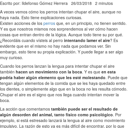
Escrito por: Ildefonso Gómez Herrera
26/03/2018
2 minutos
A veces vemos cómo los perros intentan chupar el aire, aunque no
haya nada. Esto tiene explicaciones curiosas.
Existen acciones de los
perros
que, en un principio, no tienen sentido.
Y es que nosotros mismos nos sorprendemos al ver cómo hacen
cosas que entran dentro de la lógica. Aunque todo tiene su por qué.
¿Recordáis cuando vísteis al perro
intentando lamer el aire
? Es
evidente que en el mismo no hay nada que podamos ver. Sin
embargo, esto tiene su propia explicación. Y puede llegar a ser algo
muy curioso.
Cuando los perros lanzan la lengua para intentar chupar el aire
también
hacen un movimiento con la boca
. Y es que
en esta
podría haber algún elemento que les esté molestando
. Puede que
tengan algún elementos de la comida que se les haya quedado entre
los dientes, o simplemente algo que en la boca no les resulta cómodo.
Chupar el aire es el signo que nos llega cuando intentan mover la
boca.
La acción que comentamos
también puede ser el resultado de
algún desorden del animal, tanto físico como psicológico
. Por
ejemplo, si está estresado lanzará la lengua al aire como movimiento
impulsivo. La razón de esto ya es más difícil de encontrar, por lo que