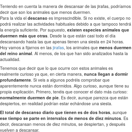
Teniendo en cuenta la manera de descansar de las jirafas, podríamos
decir que son los animales que menos duermen.
Para la vida el
descanso
es imprescindible. Si no existe, el cuerpo no
podrá realizar las actividades habituales debido a que tampoco tendrá
la energía suficiente. Por supuesto,
existen especies animales que
duermen más que otras
. Desde la que están casi todo el día
descansando hasta las que apenas tienen una siesta en 24 horas.
Hoy vamos a fijarnos en las
jirafas
, los animales que
menos duermen
del reino animal
. Al menos, de los que han sido analizados hasta la
actualidad.
Tenemos que decir que lo que ocurre con estos animales es
realmente curioso ya que, en cierta manera,
nunca llegan a dormir
profundamente
. Si veis a algunos podréis comprobar que
aparentemente nunca están dormidos. Algo curioso, aunque tiene su
propia explicación. Primero, tenéis que conocer el dato más curioso:
normalmente duermen de pie
. Es decir, aunque parezca que están
despiertos, en realidad podrían estar echándose una siesta.
El total de descanso diario que tienen es de dos horas
, aunque
ese tiempo se parte en intervalos de menos de diez minutos
. Es
decir, descansan menos de diez minutos, se despiertan, y después
vuelven a descansar.