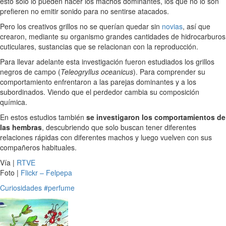
esto solo lo pueden hacer los machos dominantes, los que no lo son
prefieren no emitir sonido para no sentirse atacados.
Pero los creativos grillos no se querían quedar sin
novias
, así que
crearon, mediante su organismo grandes cantidades de hidrocarburos
cuticulares, sustancias que se relacionan con la reproducción.
Para llevar adelante esta investigación fueron estudiados los grillos
negros de campo (
Teleogryllus oceanicus
). Para comprender su
comportamiento enfrentaron a las parejas dominantes y a los
subordinados. Viendo que el perdedor cambia su composición
química.
En estos estudios también
se investigaron los comportamientos de
las hembras
, descubriendo que solo buscan tener diferentes
relaciones rápidas con diferentes machos y luego vuelven con sus
compañeros habituales.
Vía |
RTVE
Foto |
Flickr – Felpepa
Curiosidades
#perfume