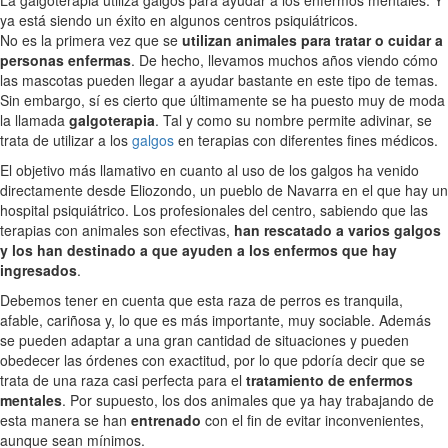
ya está siendo un éxito en algunos centros psiquiátricos.
No es la primera vez que se
utilizan animales para tratar o cuidar a
personas enfermas
. De hecho, llevamos muchos años viendo cómo
las mascotas pueden llegar a ayudar bastante en este tipo de temas.
Sin embargo, sí es cierto que últimamente se ha puesto muy de moda
la llamada
galgoterapia
. Tal y como su nombre permite adivinar, se
trata de utilizar a los
galgos
en terapias con diferentes fines médicos.
El objetivo más llamativo en cuanto al uso de los galgos ha venido
directamente desde Eliozondo, un pueblo de Navarra en el que hay un
hospital psiquiátrico. Los profesionales del centro, sabiendo que las
terapias con animales son efectivas,
han rescatado a varios galgos
y los han destinado a que ayuden a los enfermos que hay
ingresados
.
Debemos tener en cuenta que esta raza de perros es tranquila,
afable, cariñosa y, lo que es más importante, muy sociable. Además
se pueden adaptar a una gran cantidad de situaciones y pueden
obedecer las órdenes con exactitud, por lo que pdoría decir que se
trata de una raza casi perfecta para el
tratamiento de enfermos
mentales
. Por supuesto, los dos animales que ya hay trabajando de
esta manera se han
entrenado
con el fin de evitar inconvenientes,
aunque sean mínimos.