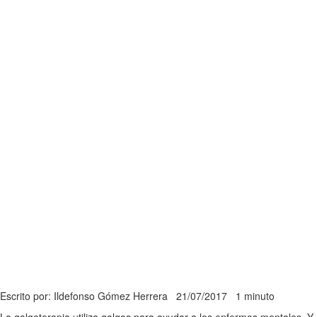
Escrito por: Ildefonso Gómez Herrera
21/07/2017
1 minuto
La galgoterapia utiliza galgos para ayudar a los enfermos mentales. Y