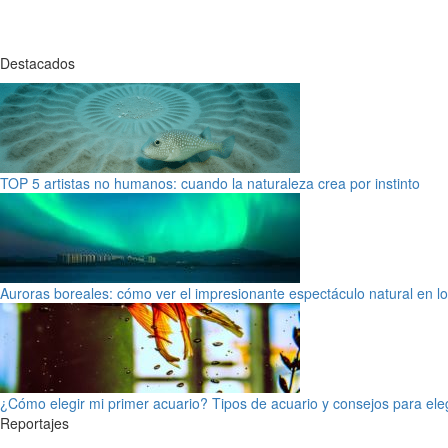
Destacados
TOP 5 artistas no humanos: cuando la naturaleza crea por instinto
Auroras boreales: cómo ver el impresionante espectáculo natural en l
¿Cómo elegir mi primer acuario? Tipos de acuario y consejos para ele
Reportajes