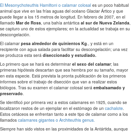
El Mesonychoteuthis Hamiltoni o calamar colosal
es un poco habitual
animal que vive en las frías aguas del océano Glaciar Ártico y que
puede llegar a los 15 metros de longitud. En febrero de 2007, en el
llamado
Mar de Ross
, una bahía antártica
al sur de Nueva Zelanda
,
se capturo uno de estos ejemplares; en la actualidad se trabaja en su
descongelación.
El calamar
pesa alrededor de quinientos Kg
., y está en un
recipiente con agua salada para facilitar su descongelación; una vez
se produzca esta será
diseccionado y estudiado.
Lo primero que se hará es determinar
el sexo del calamar
; las
primeras hipótesis descartan que sea hembra por su tamaño, mayor
en esta especie. Está prevista la pronta publicación de los primeros
informes sobre el trabajo de disección que van a realizar estos
biólogos. Tras su examen el calamar colosal será
embalsamado y
preservado
.
Se identificó por primera vez a estos calamares en 1925, cuando se
localizaron restos de un ejemplar en el estómago de un
cachalote
.
Estos cetáceos se enfrentan tanto a este tipo de calamar como a los
llamados
calamares gigantes o Architeuthis genus.
Siempre han sido vistos en las proximidades de la Antártida, aunque