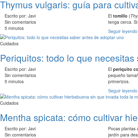
Thymus vulgaris: guía para cultiva
Escrito por: Javi
El
tomillo
(
Thy
Sin comentarios
tenga cerca. S
5 minutos
Seguir leyendo
Cuidados
Periquitos: todo lo que necesitas
Escrito por: Javi
El
periquito 
Sin comentarios
pequeño tamaño
5 minutos
primerizos.
Seguir leyendo
Cuidados
Mentha spicata: cómo cultivar hi
Escrito por: Javi
Pocas plantas 
Sin comentarios
jardín para des