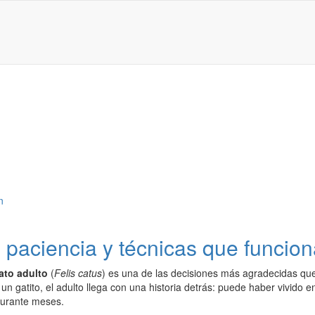
: paciencia y técnicas que funcio
ato adulto
(
Felis catus
) es una de las decisiones más agradecidas qu
 un gatito, el adulto llega con una historia detrás: puede haber vivido e
durante meses.