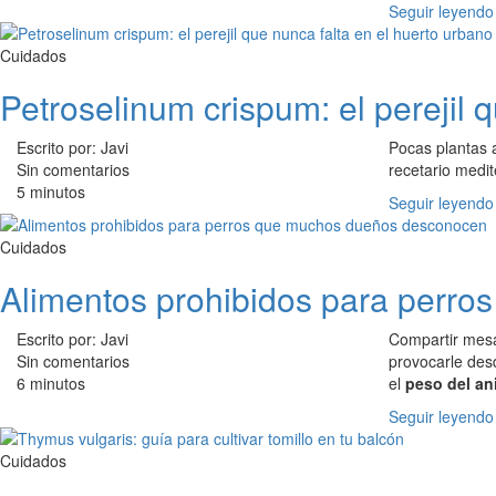
Seguir leyendo
Cuidados
Petroselinum crispum: el perejil 
Escrito por: Javi
Pocas plantas 
Sin comentarios
recetario medit
5 minutos
Seguir leyendo
Cuidados
Alimentos prohibidos para perr
Escrito por: Javi
Compartir mesa
Sin comentarios
provocarle desd
6 minutos
el
peso del an
Seguir leyendo
Cuidados