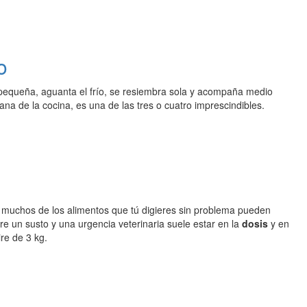
o
equeña, aguanta el frío, se resiembra sola y acompaña medio
na de la cocina, es una de las tres o cuatro imprescindibles.
n
o muchos de los alimentos que tú digieres sin problema pueden
tre un susto y una urgencia veterinaria suele estar en la
dosis
y en
ire de 3 kg.