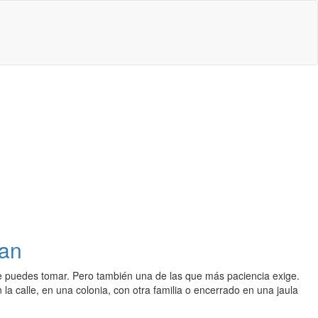
nan
e puedes tomar. Pero también una de las que más paciencia exige.
n la calle, en una colonia, con otra familia o encerrado en una jaula