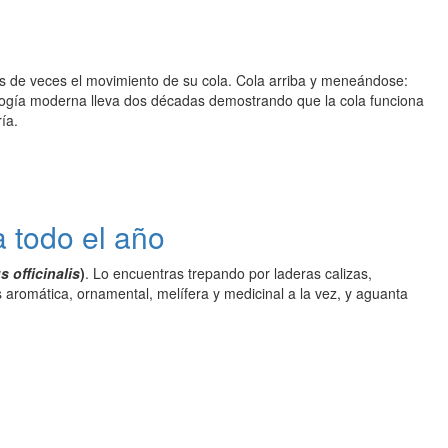
os de veces el movimiento de su cola. Cola arriba y meneándose:
etología moderna lleva dos décadas demostrando que la cola funciona
ía.
a todo el año
 officinalis
)
. Lo encuentras trepando por laderas calizas,
aromática, ornamental, melífera y medicinal a la vez, y aguanta