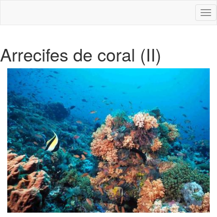
Des
nav
Arrecifes de coral (II)