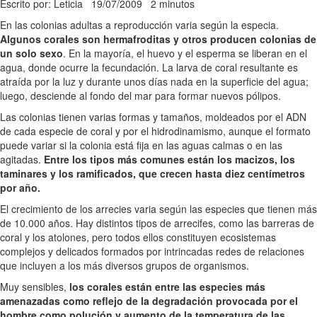
Escrito por: Leticia
19/07/2009
2 minutos
En las colonias adultas a reproducción varia según la especia.
Algunos corales son hermafroditas y otros producen colonias de
un solo sexo
. En la mayoría, el huevo y el esperma se liberan en el
agua, donde ocurre la fecundación. La larva de coral resultante es
atraída por la luz y durante unos días nada en la superficie del agua;
luego, desciende al fondo del mar para formar nuevos pólipos.
Las colonias tienen varias formas y tamaños, moldeados por el ADN
de cada especie de coral y por el hidrodinamismo, aunque el formato
puede variar si la colonia está fija en las aguas calmas o en las
agitadas.
Entre los tipos más comunes están los macizos, los
taminares y los ramificados, que crecen hasta diez centímetros
por año.
El crecimiento de los arrecies varia según las especies que tienen más
de 10.000 años. Hay distintos tipos de arrecifes, como las barreras de
coral y los atolones, pero todos ellos constituyen ecosistemas
complejos y delicados formados por intrincadas redes de relaciones
que incluyen a los más diversos grupos de organismos.
Muy sensibles,
los corales están entre las especies más
amenazadas como reflejo de la degradación provocada por el
hombre como polución y aumento de la temperatura de las