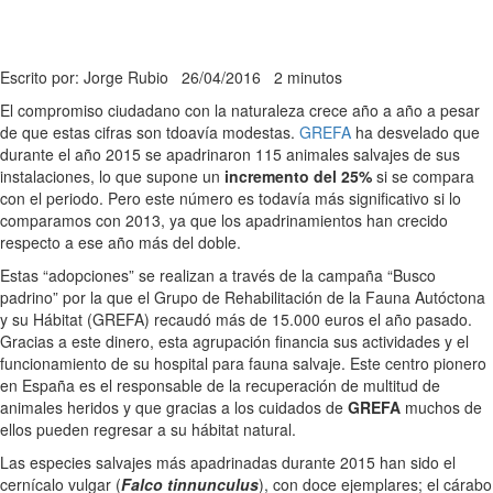
Escrito por: Jorge Rubio
26/04/2016
2 minutos
El compromiso ciudadano con la naturaleza crece año a año a pesar
de que estas cifras son tdoavía modestas.
GREFA
ha desvelado que
durante el año 2015 se apadrinaron 115 animales salvajes de sus
instalaciones, lo que supone un
incremento del 25%
si se compara
con el periodo. Pero este número es todavía más significativo si lo
comparamos con 2013, ya que los apadrinamientos han crecido
respecto a ese año más del doble.
Estas “adopciones” se realizan a través de la campaña “Busco
padrino” por la que el Grupo de Rehabilitación de la Fauna Autóctona
y su Hábitat (GREFA) recaudó más de 15.000 euros el año pasado.
Gracias a este dinero, esta agrupación financia sus actividades y el
funcionamiento de su hospital para fauna salvaje. Este centro pionero
en España es el responsable de la recuperación de multitud de
animales heridos y que gracias a los cuidados de
GREFA
muchos de
ellos pueden regresar a su hábitat natural.
Las especies salvajes más apadrinadas durante 2015 han sido el
cernícalo vulgar (
Falco tinnunculus
), con doce ejemplares; el cárabo