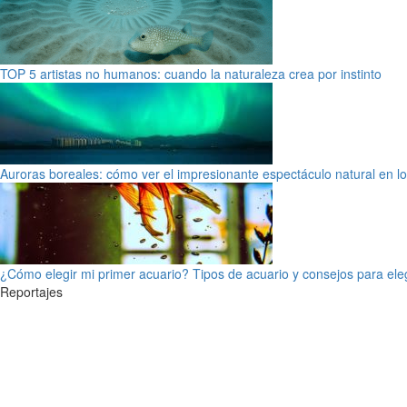
TOP 5 artistas no humanos: cuando la naturaleza crea por instinto
Auroras boreales: cómo ver el impresionante espectáculo natural en l
¿Cómo elegir mi primer acuario? Tipos de acuario y consejos para ele
Reportajes