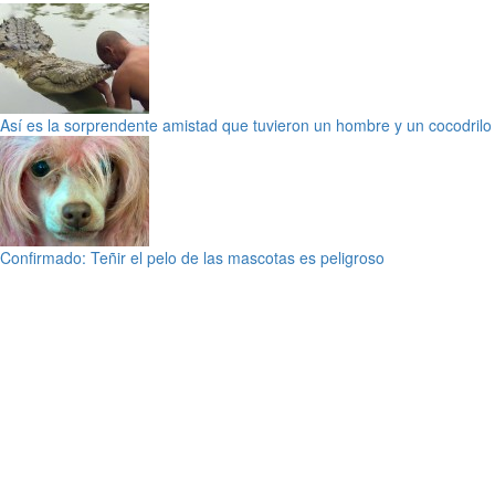
Así es la sorprendente amistad que tuvieron un hombre y un cocodrilo
Confirmado: Teñir el pelo de las mascotas es peligroso