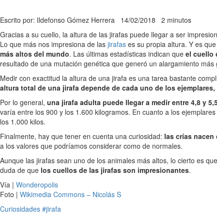
Escrito por: Ildefonso Gómez Herrera
14/02/2018
2 minutos
Gracias a su cuello, la altura de las jirafas puede llegar a ser impre
Lo que más nos impresiona de las
jirafas
es su propia altura. Y es que
más altos del mundo
. Las últimas estadísticas indican que
el cuello
resultado de una mutación genética que generó un alargamiento más gr
Medir con exactitud la altura de una jirafa es una tarea bastante com
altura total de una jirafa depende de cada uno de los ejemplares
Por lo general,
una jirafa adulta puede llegar a medir entre 4,8 y 5,
varía entre los 900 y los 1.600 kilogramos. En cuanto a los ejemplares
los 1.000 kilos.
Finalmente, hay que tener en cuenta una curiosidad:
las crías nacen
a los valores que podríamos considerar como de normales.
Aunque las jirafas sean uno de los animales más altos, lo cierto es qu
duda de que
los cuellos de las jirafas son impresionantes
.
Vía |
Wonderopolis
Foto |
Wikimedia Commons – Nicolás S
Curiosidades
#jirafa