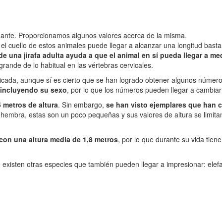
sionante. Proporcionamos algunos valores acerca de la misma.
 el cuello de estos animales puede llegar a alcanzar una longitud bas
 de una jirafa adulta ayuda a que el animal en sí pueda llegar a m
ande de lo habitual en las vértebras cervicales.
plicada, aunque sí es cierto que se han logrado obtener algunos númer
, incluyendo su sexo
, por lo que los números pueden llegar a cambi
5 metros de altura
. Sin embargo,
se han visto ejemplares que han c
 hembra, estas son un poco pequeñas y sus valores de altura se limitan
 con una altura media de 1,8 metros
, por lo que durante su vida tie
e existen otras especies que también pueden llegar a impresionar: elef