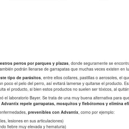
estros perros por parques y plazas
, donde seguramente se encontr
 también podrán llenarse de garrapatas que muchas veces existen en 
ste tipo de parásitos
, entre ellos collares, pastillas o aerosoles, el 
n poco el pelo del perro, así evitará lamerse y quitarse el producto. 
ta el producto, si bien estos productos no suelen ser tóxicos, al quitá
eó el laboratorio Bayer. Se trata de una muy buena alternativa para qu
.
Advantix repele garrapatas, mosquitos y flebótomos y elimina e
s enfermedades,
prevenibles con Advantix
, como por ejemplo:
es, lesiones en sus articulaciones)
do fiebre muy elevada y hematuria)