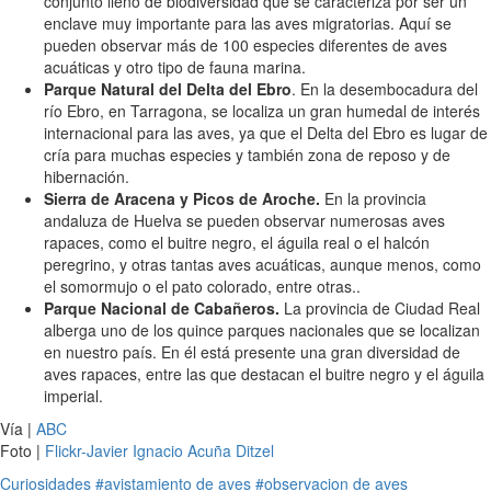
conjunto lleno de biodiversidad que se caracteriza por ser un
enclave muy importante para las aves migratorias. Aquí se
pueden observar más de 100 especies diferentes de aves
acuáticas y otro tipo de fauna marina.
Parque Natural del Delta del Ebro
. En la desembocadura del
río Ebro, en Tarragona, se localiza un gran humedal de interés
internacional para las aves, ya que el Delta del Ebro es lugar de
cría para muchas especies y también zona de reposo y de
hibernación.
Sierra de Aracena y Picos de Aroche.
En la provincia
andaluza de Huelva se pueden observar numerosas aves
rapaces, como el buitre negro, el águila real o el halcón
peregrino, y otras tantas aves acuáticas, aunque menos, como
el somormujo o el pato colorado, entre otras..
Parque Nacional de Cabañeros.
La provincia de Ciudad Real
alberga uno de los quince parques nacionales que se localizan
en nuestro país. En él está presente una gran diversidad de
aves rapaces, entre las que destacan el buitre negro y el águila
imperial.
Vía |
ABC
Foto |
Flickr-Javier Ignacio Acuña Ditzel
Curiosidades
#avistamiento de aves
#observacion de aves