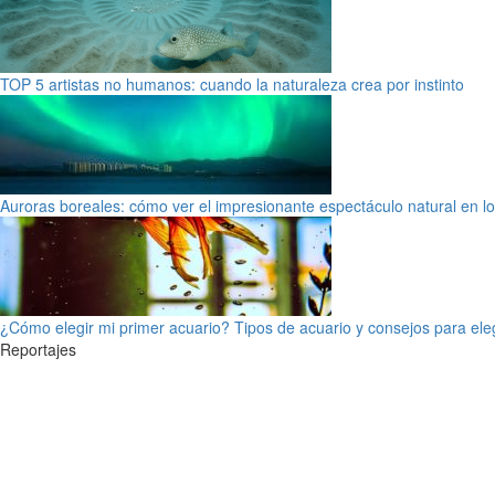
TOP 5 artistas no humanos: cuando la naturaleza crea por instinto
Auroras boreales: cómo ver el impresionante espectáculo natural en l
¿Cómo elegir mi primer acuario? Tipos de acuario y consejos para ele
Reportajes