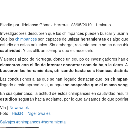
Escrito por: Ildefonso Gómez Herrera
23/05/2019
1 minuto
Investigadores descubren que los chimpancés pueden buscar y usar h
Que los
chimpancés
son capaces de utilizar
herramientas
es algo que
estudio de estos animales. Sin embargo, recientemente se ha descub
cautividad
. Y las utilizan siempre que es necesario.
Viajemos al zoo de Noruega, donde un equipo de investigadores han e
elementos con el fin de intentar encontrar comida bajo la tierra
. 
buscaron las herramientas, utilizando hasta seis técnicas distint
Las conclusiones a las que se han llegado destacan que
los chimpanc
llegado a este aprendizaje, aunque
se sospecha que el mismo veng
En cualquier caso, la actitud de estos chimpancés en cautividad resul
estudios
seguirán hacia adelante, por lo que avisamos de que podría
Vía |
Newsweek
Foto |
FlickR – Nigel Swales
Salvajes
#chimpances
#herramienta