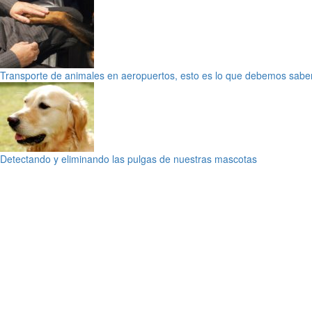
Transporte de animales en aeropuertos, esto es lo que debemos sabe
Detectando y eliminando las pulgas de nuestras mascotas