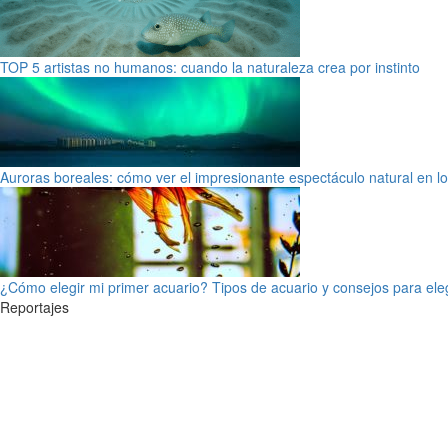
TOP 5 artistas no humanos: cuando la naturaleza crea por instinto
Auroras boreales: cómo ver el impresionante espectáculo natural en l
¿Cómo elegir mi primer acuario? Tipos de acuario y consejos para ele
Reportajes