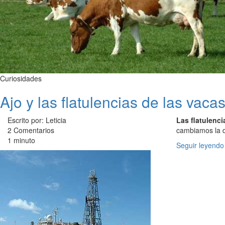
Curiosidades
Ajo y las flatulencias de las vaca
Escrito por: Leticia
Las flatulenc
2 Comentarios
cambiamos la d
1 minuto
Seguir leyendo