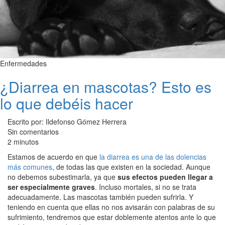
Enfermedades
¿Diarrea en mascotas? Esto es
lo que debéis hacer
Escrito por: Ildefonso Gómez Herrera
Sin comentarios
2 minutos
Estamos de acuerdo en que
la diarrea es una de las dolencias
más comunes
, de todas las que existen en la sociedad. Aunque
no debemos subestimarla, ya que
sus efectos pueden llegar a
ser especialmente graves
. Incluso mortales, si no se trata
adecuadamente. Las mascotas también pueden sufrirla. Y
teniendo en cuenta que ellas no nos avisarán con palabras de su
sufrimiento, tendremos que estar doblemente atentos ante lo que