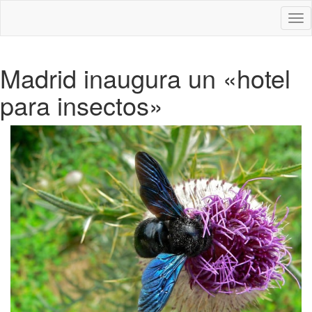
Des
nav
Madrid inaugura un «hotel
para insectos»