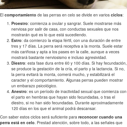
El
comportamiento
de las perras en celo se divide en varios
ciclos
:
Proestro
: comienza a ovular y sangrar. Suele mostrarse más
nerviosa por salir de casa, con conductas sexuales que nos
mostrarán qué es lo que está sucediendo.
Estro
: da comienzo la etapa fértil, con una duración de entre
tres y 17 días. La perra será receptiva a la monta. Suele estar
más cariñosa y apta a los pases en la calle, aunque a veces
mostrará bastante nerviosismo e incluso agresividad.
Diestro
: esta fase dura entre 60 y 100 días. Si hay fecundación,
se produce la gestación de la cría, el parto y la lactancia. Si no,
la perra evitará la monta, comerá mucho, y estabilizará el
caracter y el comportamiento. Algunas perras pueden mostrar
un embarazo psicológico.
Anestro
: es un período de inactividad sexual que comienza con
el parto en hembras que hayan sido fecundadas, o tras el
diestro, si no han sido fecundadas. Durante aproximadamente
120 días en los que el animal podrá descansar.
Con saber estos ciclos será suficiente para
reconocer cuando una
perra está en celo
. Prestad atención, sobre todo, a las señales que