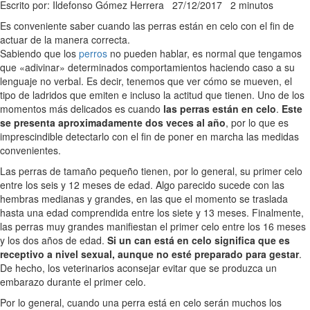
Escrito por: Ildefonso Gómez Herrera
27/12/2017
2 minutos
Es conveniente saber cuando las perras están en celo con el fin de
actuar de la manera correcta.
Sabiendo que los
perros
no pueden hablar, es normal que tengamos
que «adivinar» determinados comportamientos haciendo caso a su
lenguaje no verbal. Es decir, tenemos que ver cómo se mueven, el
tipo de ladridos que emiten e incluso la actitud que tienen. Uno de los
momentos más delicados es cuando
las perras están en celo
.
Este
se presenta aproximadamente dos veces al año
, por lo que es
imprescindible detectarlo con el fin de poner en marcha las medidas
convenientes.
Las perras de tamaño pequeño tienen, por lo general, su primer celo
entre los seis y 12 meses de edad. Algo parecido sucede con las
hembras medianas y grandes, en las que el momento se traslada
hasta una edad comprendida entre los siete y 13 meses. Finalmente,
las perras muy grandes manifiestan el primer celo entre los 16 meses
y los dos años de edad.
Si un can está en celo significa que es
receptivo a nivel sexual, aunque no esté preparado para gestar
.
De hecho, los veterinarios aconsejar evitar que se produzca un
embarazo durante el primer celo.
Por lo general, cuando una perra está en celo serán muchos los