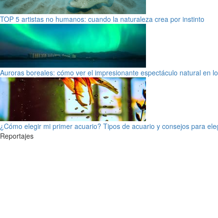
TOP 5 artistas no humanos: cuando la naturaleza crea por instinto
Auroras boreales: cómo ver el impresionante espectáculo natural en l
¿Cómo elegir mi primer acuario? Tipos de acuario y consejos para ele
Reportajes