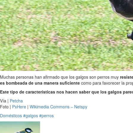
Muchas personas han afirmado que los galgos son perros muy
resist
es bombeada de una manera suficiente
como para favorecer la prop
Este tipo de características nos hacen saber que los galgos par
Vía |
Petcha
Foto |
PxHere
|
Wikimedia Commons – Netspy
Domésticos
#galgos
#perros