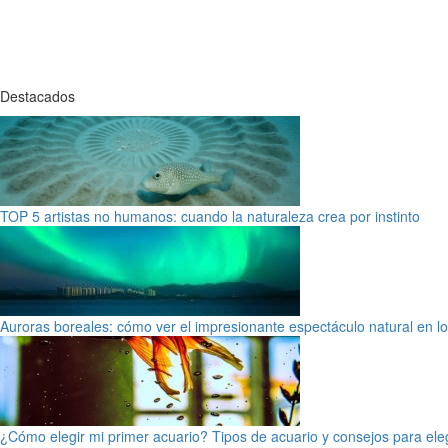
Destacados
TOP 5 artistas no humanos: cuando la naturaleza crea por instinto
Auroras boreales: cómo ver el impresionante espectáculo natural en l
¿Cómo elegir mi primer acuario? Tipos de acuario y consejos para ele