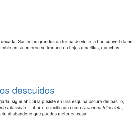
ma década. Sus hojas grandes en forma de violín la han convertido en
 cambio en su entorno se traduce en hojas amarillas, manchas
 los descuidos
garla, sigue ahí. Si la pusiste en una esquina oscura del pasillo,
ia trifasciata
—ahora reclasificada como
Dracaena trifasciata
,
erante al abandono que puedes meter en casa.