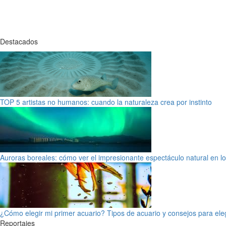
Destacados
TOP 5 artistas no humanos: cuando la naturaleza crea por instinto
Auroras boreales: cómo ver el impresionante espectáculo natural en l
¿Cómo elegir mi primer acuario? Tipos de acuario y consejos para ele
Reportajes