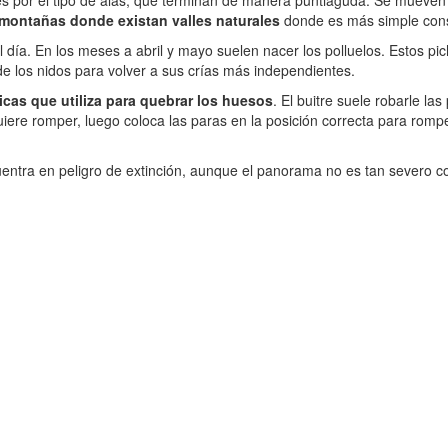
s por el tipo de alas, que terminan de manera puntiaguda. Se mueven e
n montañas donde existan valles naturales
donde es más simple cons
l día. En los meses a abril y mayo suelen nacer los polluelos. Estos 
 los nidos para volver a sus crías más independientes.
icas que utiliza para quebrar los huesos
. El buitre suele robarle l
uiere romper, luego coloca las paras en la posición correcta para romp
entra en peligro de extinción, aunque el panorama no es tan severo co