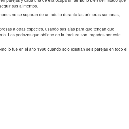
n parejas y cada una de ella ocupa un territorio bien delimitado que
eguir sus alimentos.
pichones no se separan de un adulto durante las primeras semanas,
as presas a otras especies, usando sus alas para que tengan que
erlo. Los pedazos que obtiene de la fractura son tragados por este
mo lo fue en el año 1960 cuando solo existían seis parejas en todo el