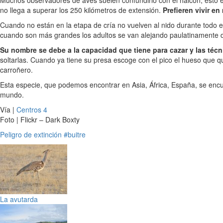
Muchos observadores de aves suelen confundirlo con el halcón, esto e
no llega a superar los 250 kilómetros de extensión.
Prefieren vivir e
Cuando no están en la etapa de cría no vuelven al nido durante todo e
cuando son más grandes los adultos se van alejando paulatinamente de
Su nombre se debe a la capacidad que tiene para cazar y las técn
soltarlas. Cuando ya tiene su presa escoge con el pico el hueso que q
carroñero.
Esta especie, que podemos encontrar en Asia, África, España, se encu
mundo.
Vía |
Centros 4
Foto | Flickr – Dark Boxty
Peligro de extinción
#buitre
La avutarda